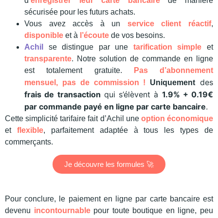
d’
enregistrer leur carte bancaire
de manière
sécurisée pour les futurs achats.
Vous avez accès à un
service client réactif
,
disponible
et à
l’écoute
de vos besoins.
Achil
se distingue par une
tarification simple
et
transparente
. Notre solution de commande en ligne
est totalement gratuite.
Pas d’abonnement
des
mensuel,
pas de
commission !
Uniquement
frais de transaction
qui s’élèvent à
1.9% + 0.19€
par commande payé en ligne par carte bancaire
.
Cette simplicité tarifaire fait d’Achil une
option économique
et
flexible
, parfaitement adaptée à tous les types de
commerçants.
Je découvre les formules 🚀
Pour conclure, le paiement en ligne par carte bancaire est
devenu
incontournable
pour toute boutique en ligne, peu