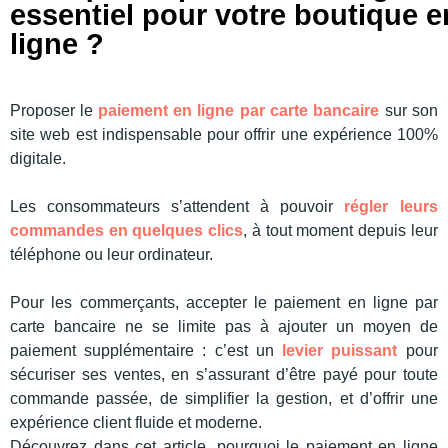
essentiel pour votre boutique e
ligne ?
Proposer le
paiement en ligne par carte bancaire
sur son
site web est indispensable pour offrir une expérience 100%
digitale.
Les consommateurs s’attendent à pouvoir
régler leurs
commandes en quelques clics
, à tout moment depuis leur
téléphone ou leur ordinateur.
Pour les commerçants, accepter le paiement en ligne par
carte bancaire ne se limite pas à ajouter un moyen de
paiement supplémentaire : c’est un
levier puissant
pour
sécuriser ses ventes, en s’assurant d’être payé pour toute
commande passée, de simplifier la gestion, et d’offrir une
expérience client fluide et moderne.
Découvrez dans cet article, pourquoi le paiement en ligne