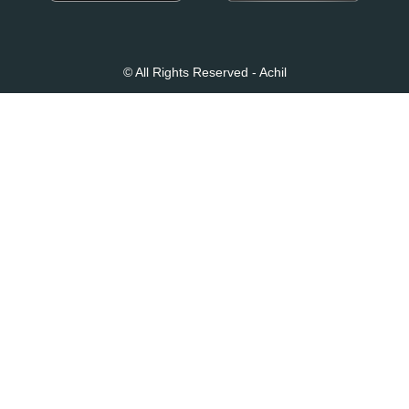
© All Rights Reserved - Achil