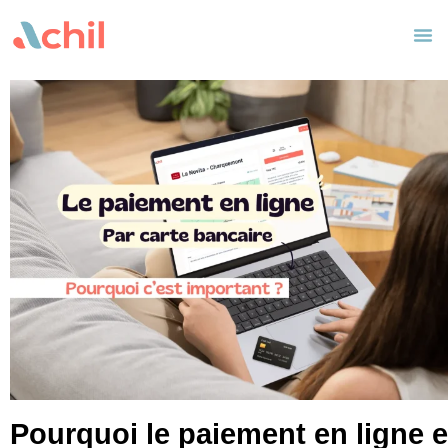
Pourquoi le paiement en ligne e