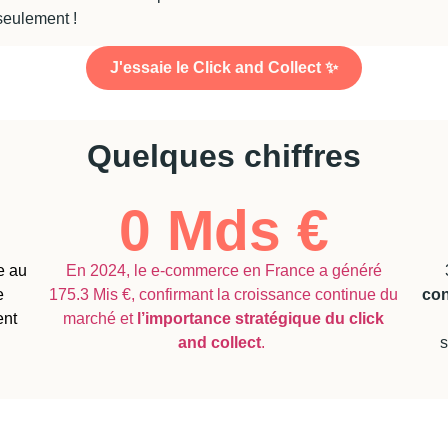
seulement !
J'essaie le Click and Collect ✨
Quelques chiffres
0
 Mds €
e au
En 2024, le e-commerce en France a généré
e
175.3 Mis €, confirmant la croissance continue du
con
ent
marché et
l’importance stratégique du click
and collect
.
s