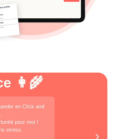
e 👩‍🌾
mander en Click and
.
tunité pour moi !
ans stress.