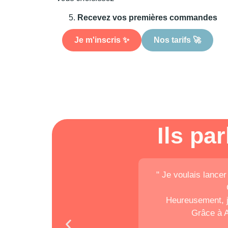
Recevez vos premières commandes
Je m'inscris ✨
Nos tarifs 🚀
Ils pa
" Je voulais lance
Heureusement, je
Grâce à Ac