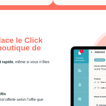
ace le Click
boutique de
t rapide
, même si vous n’êtes
afés
t offerte selon l’offre que