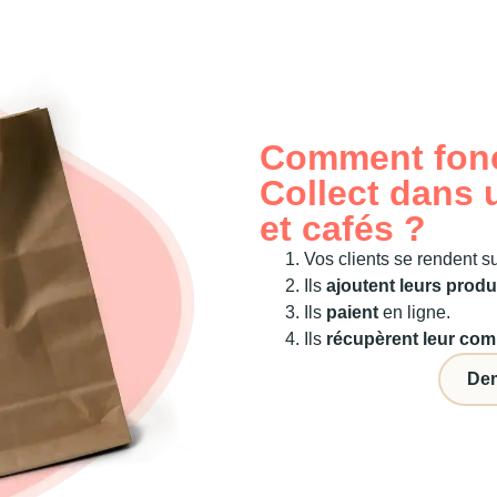
Comment fonc
Collect dans 
et cafés ?
Vos clients se rendent s
Ils
ajoutent leurs produ
Ils
paient
en ligne.
Ils
récupèrent leur co
De