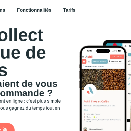
ons
Fonctionnalités
Tarifs
ollect
que de
s
taient de vous
 commande ?
t en ligne : c’est plus simple
 vous gagnez du temps tout en
 🚀