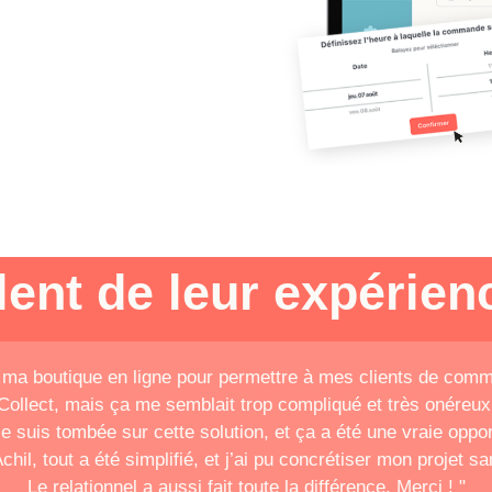
rlent de leur expérienc
r ma boutique en ligne pour permettre à mes clients de com
Collect, mais ça me semblait trop compliqué et très onéreux
 suis tombée sur cette solution, et ça a été une vraie oppor
hil, tout a été simplifié, et j’ai pu concrétiser mon projet s
Le relationnel a aussi fait toute la différence. Merci ! "