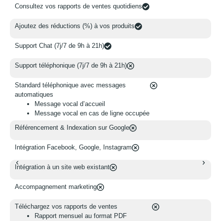
Consultez vos rapports de ventes quotidiens
C
Ajoutez des réductions (%) à vos produits
A
Support Chat (7j/7 de 9h à 21h)
S
Support téléphonique (7j/7 de 9h à 21h)
S
Standard téléphonique avec messages
S
automatiques
a
Message vocal d’accueil
Message vocal en cas de ligne occupée
Référencement & Indexation sur Google
R
Intégration Facebook, Google, Instagram
I
Intégration à un site web existant
I
Accompagnement marketing​
A
Téléchargez vos rapports de ventes
T
Rapport mensuel au format PDF