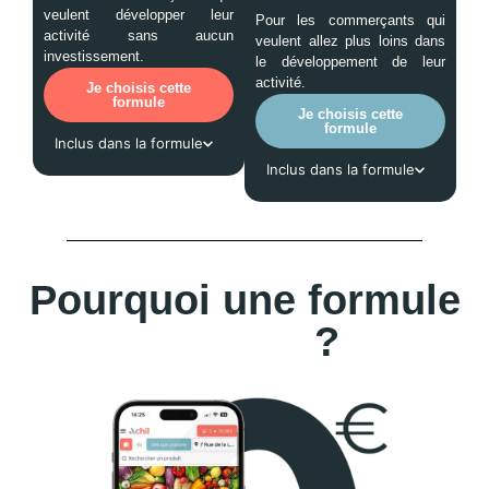
veulent développer leur
Pour les commerçants qui
activité sans aucun
veulent allez plus loins dans
investissement.
le développement de leur
activité.
Je choisis cette
formule
Je choisis cette
formule
Inclus dans la formule
Inclus dans la formule
Pourquoi une formule
gratuite
?