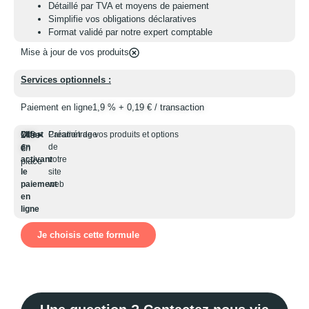
Détaillé par TVA et moyens de paiement
Simplifie vos obligations déclaratives
Format validé par notre expert comptable
Mise à jour de vos produits
M
Services optionnels :
S
Paiement en ligne
1,9 % + 0,19 € / transaction
P
Mise
249
Offert
Paramétrage
Création de vos produits et options
M
1
O
en
de
e
en
€
e
€
activant
votre
a
place
p
le
site
le
paiement
web
p
en
e
ligne
l
Je choisis cette formule