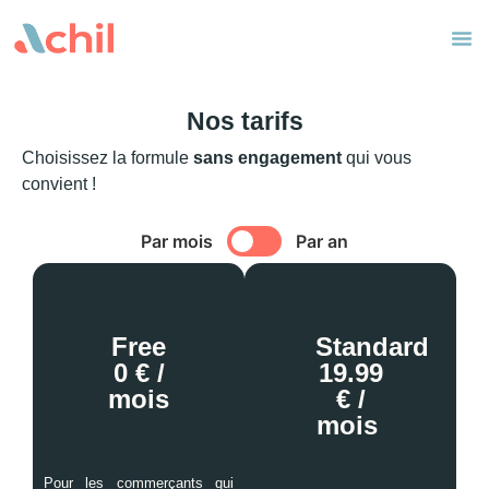
Nos tarifs
Choisissez la formule
sans engagement
qui vous
convient !
Par mois
Par an
Free
Standard
0 € /
19.99
mois
€ /
mois
Pour les commerçants qui